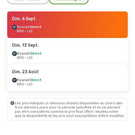
Dim. 6 Sept.
Dim. 6 Sept.
- Dim. 13 Sept.
Ryanair
Ryanair
Direct
Direct
BRS
BRS
- LIG
- LIG
Ryanair
Direct
LIG
- BRS
Dim. 13 Sept.
Dim. 13 Sept.
Ryanair
Direct
- Lun. 14 Sept.
BRS
- LIG
Ryanair
Direct
BRS
- LIG
Ryanair
Direct
Dim. 23 Août
LIG
- BRS
Ryanair
Direct
BRS
- LIG
Jeu. 20 Août
- Mar. 25 Août
Ryanair
Direct
BRS
- LIG
Les prix indiqués ci-dessous étaient disponibles au cours des
Air France
2 Escales
trois derniers jours pour la période spécifiée et ils ne doivent
LIG
- BRS
pas être considérés comme le prix final offert. Veuillez noter
que la disponibilité et les prix sont susceptibles d’être modifiés.