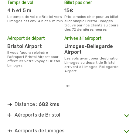
Temps de vol
Billet pas cher
Hau
4 h et 5 m
15€
av
Le temps de vol de Bristol vers
Prix le moins cher pour un billet
avril est la période la plus
Limoges est env. 4 h et 5 m min.
aller simple Bristol Limoges
cha
trouvé par nos clients au cours
à L
des 72 dernières heures
Pri
3
Aéroport de départ
Arrivée à l'aéroport
Le prix moyen d'un billet Bristol
Bristol Airport
Limoges-Bellegarde
Lim
Airport
ce p
Il vous faudra rejoindre
dern
l'aéroport Bristol Airport pour
Les vols ayant pour destination
effectuer votre voyage Bristol
Limoges au depart de Bristol
Limoges.
arrivent à Limoges-Bellegarde
Airport
Distance :
682 kms
Aéroports de Bristol
Aéroports de Limoges