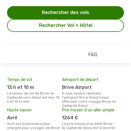
Rechercher des vols
Rechercher Vol + Hôtel
FAQ
Temps de vol
Aéroport de départ
Mei
eff
13 h et 10 m
Brive Airport
rés
Le temps de vol de Brive-la-
Il vous faudra rejoindre
ju
Gaillarde vers Séoul est env. 13
l'aéroport Brive Airport pour
h et 10 m min.
effectuer votre voyage Brive-la-
Selon les dernières données,
Gaillarde Séoul.
juin
Haute saison
Prix moyen d´un aller simple
pour
d´un
avril
1264 €
et a
avril est la période la plus
Le prix moyen d'un billet Brive-
Gail
chargée pour voyager de Brive-
la-Gaillarde Séoul est d´environ