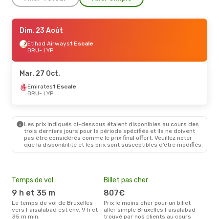
Dim. 23 Août
Dim. 23 Août
- Dim. 30 Août
Etihad Airways
Etihad Airways
1 Escale
1 Escale
BRU
BRU
- LYP
- LYP
Emirates
1 Escale
LYP
- BRU
Mar. 27 Oct.
Emirates
1 Escale
BRU
- LYP
Les prix indiqués ci-dessous étaient disponibles au cours des
trois derniers jours pour la période spécifiée et ils ne doivent
pas être considérés comme le prix final offert. Veuillez noter
que la disponibilité et les prix sont susceptibles d’être modifiés.
Temps de vol
Billet pas cher
Mei
eff
9 h et 35 m
807€
rés
Le temps de vol de Bruxelles
Prix le moins cher pour un billet
a
vers Faisalabad est env. 9 h et
aller simple Bruxelles Faisalabad
35 m min.
trouvé par nos clients au cours