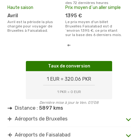
Selon les dernières données,
des 72 dernières heures
avri
Haute saison
Prix moyen d´un aller simple
pour
d´un
avril
1395 €
Fais
avril est la période la plus
Le prix moyen d'un billet
Brux
chargée pour voyager de
Bruxelles Faisalabad est d
Bruxelles à Faisalabad.
´environ 1395 €, ce prix étant
sur la base des 6 derniers mois.
Taux de conversion
1 EUR = 320.06 PKR
1 PKR = 0 EUR
Dernière mise à jour le Ven. 07/08
Distance :
5897 kms
Aéroports de Bruxelles
Aéroports de Faisalabad