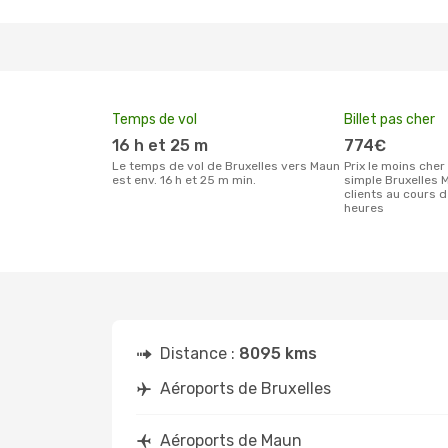
Temps de vol
Billet pas cher
16 h et 25 m
774€
Le temps de vol de Bruxelles vers Maun
Prix le moins cher pour un billet aller
est env. 16 h et 25 m min.
simple Bruxelles 
clients au cours 
heures
Distance :
8095 kms
Aéroports de Bruxelles
Aéroports de Maun