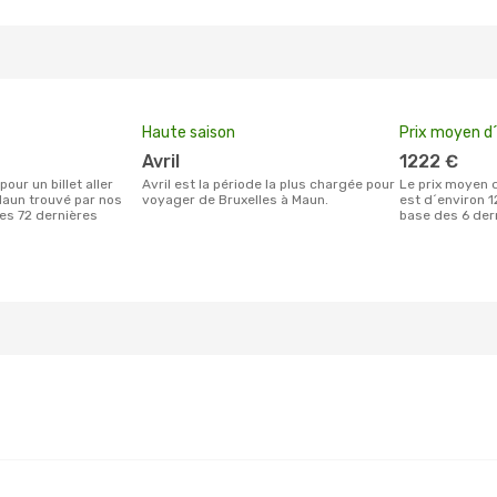
Haute saison
Prix moyen d´
avril
1222 €
avril est la période la plus chargée pour
Le prix moyen d'un billet Bruxelles Maun
Maun trouvé par nos
voyager de Bruxelles à Maun.
est d´environ 12
des 72 dernières
base des 6 der