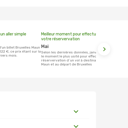
un aller simple
Meilleur moment pour effectuer
votre réservervation
mai
22 €, ce prix étant sur la
Selon les dernières données, janvier est
niers mois.
le moment le plus usité pour effectuer la
réservervation d´un vol à destination de
Maun et au départ de Bruxelles