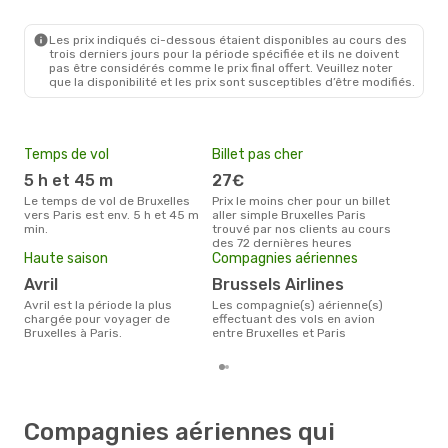
BRU
- PAR
Brussels Airlines
Direct
PAR
- BRU
Les prix indiqués ci-dessous étaient disponibles au cours des
trois derniers jours pour la période spécifiée et ils ne doivent
pas être considérés comme le prix final offert. Veuillez noter
que la disponibilité et les prix sont susceptibles d’être modifiés.
Temps de vol
Billet pas cher
Pri
5 h et 45 m
27€
13
Le temps de vol de Bruxelles
Prix le moins cher pour un billet
Le prix moyen d'un billet
vers Paris est env. 5 h et 45 m
aller simple Bruxelles Paris
Brux
min.
trouvé par nos clients au cours
€, c
des 72 dernières heures
dern
Haute saison
Compagnies aériennes
avril
Brussels Airlines
avril est la période la plus
Les compagnie(s) aérienne(s)
chargée pour voyager de
effectuant des vols en avion
Bruxelles à Paris.
entre Bruxelles et Paris
Compagnies aériennes qui