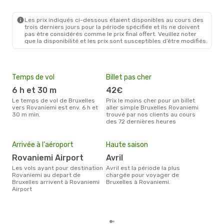
BRU
- RVN
Finnair
1 Escale
RVN
- BRU
Les prix indiqués ci-dessous étaient disponibles au cours des
trois derniers jours pour la période spécifiée et ils ne doivent
pas être considérés comme le prix final offert. Veuillez noter
que la disponibilité et les prix sont susceptibles d’être modifiés.
Temps de vol
Billet pas cher
Com
6 h et 30 m
42€
R
Le temps de vol de Bruxelles
Prix le moins cher pour un billet
Les compagnie(s) aérienne(s)
vers Rovaniemi est env. 6 h et
aller simple Bruxelles Rovaniemi
effe
30 m min.
trouvé par nos clients au cours
entr
des 72 dernières heures
Mei
eff
Arrivée à l'aéroport
Haute saison
rés
Rovaniemi Airport
avril
d
Les vols ayant pour destination
avril est la période la plus
Selon les dernières données,
Rovaniemi au depart de
chargée pour voyager de
mars
Bruxelles arrivent à Rovaniemi
Bruxelles à Rovaniemi.
pour
Airport
d´un
Rov
Brux