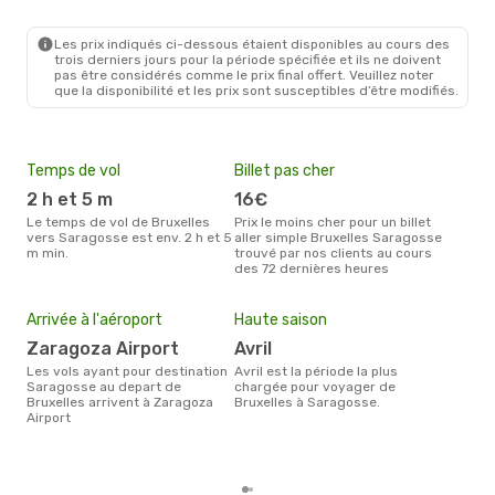
BRU
- ZAZ
Ryanair
Direct
ZAZ
- BRU
Les prix indiqués ci-dessous étaient disponibles au cours des
trois derniers jours pour la période spécifiée et ils ne doivent
pas être considérés comme le prix final offert. Veuillez noter
que la disponibilité et les prix sont susceptibles d’être modifiés.
Temps de vol
Billet pas cher
Com
2 h et 5 m
16€
R
Le temps de vol de Bruxelles
Prix le moins cher pour un billet
Les compagnie(s) aérienne(s)
vers Saragosse est env. 2 h et 5
aller simple Bruxelles Saragosse
effe
m min.
trouvé par nos clients au cours
entr
des 72 dernières heures
Mei
eff
Arrivée à l'aéroport
Haute saison
rés
Zaragoza Airport
avril
m
Les vols ayant pour destination
avril est la période la plus
Selon les dernières données,
Saragosse au depart de
chargée pour voyager de
déc
Bruxelles arrivent à Zaragoza
Bruxelles à Saragosse.
usit
Airport
rése
des
dépa