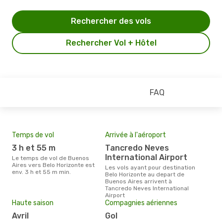
Rechercher des vols
Rechercher Vol + Hôtel
FAQ
Temps de vol
Arrivée à l'aéroport
Pri
3 h et 55 m
Tancredo Neves
2
International Airport
Le temps de vol de Buenos
Le prix moyen d'un billet Buenos
Aires vers Belo Horizonte est
Aire
Les vols ayant pour destination
env. 3 h et 55 m min.
´env
Belo Horizonte au depart de
la b
Buenos Aires arrivent à
Tancredo Neves International
Airport
Haute saison
Compagnies aériennes
avril
Gol