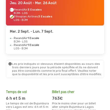
Jeu. 20 Août
- Mer. 26 Août
RwandAir
3 Escales
BJM
- LOS
Ethiopian Airlines
3 Escales
LOS
- BJM
Mer. 2 Sept.
- Lun. 7 Sept.
RwandAir
1 Escale
BJM
- LOS
RwandAir
1 Escale
LOS
- BJM
Les prix indiqués ci-dessous étaient disponibles au cours des
trois derniers jours pour la période spécifiée et ils ne doivent
pas être considérés comme le prix final offert. Veuillez noter
que la disponibilité et les prix sont susceptibles d’être modifiés.
Temps de vol
Billet pas cher
Hau
6 h et 5 m
763€
av
Le temps de vol de Bujumbura
Prix le moins cher pour un billet
avril est la période la plus
vers Lagos est env. 6 h et 5 m
aller simple Bujumbura Lagos
cha