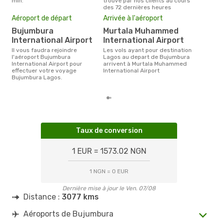
min.
trouvé par nos clients au cours
Buj
des 72 dernières heures
Mei
Aéroport de départ
Arrivée à l'aéroport
eff
Bujumbura
Murtala Muhammed
rés
International Airport
International Airport
ju
Il vous faudra rejoindre
Les vols ayant pour destination
Selon les dernières données,
l'aéroport Bujumbura
Lagos au depart de Bujumbura
mai 
International Airport pour
arrivent à Murtala Muhammed
pour
effectuer votre voyage
International Airport
d´un
Bujumbura Lagos.
et 
Taux de conversion
1 EUR = 1573.02 NGN
1 NGN = 0 EUR
Dernière mise à jour le Ven. 07/08
Distance :
3077 kms
Aéroports de Bujumbura