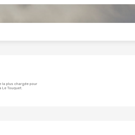
s
à Le Touquet.