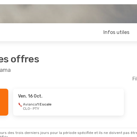
Infos utiles
es offres
anama
Fi
Ven. 16 Oct.
Avianca
1 Escale
CLO
- PTY
rs des trois derniers jours pour la période spécifiée et ils ne doivent pas être