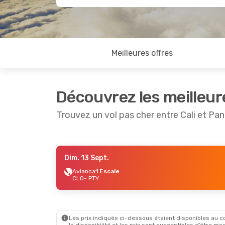
Meilleures offres
Découvrez les meilleur
Trouvez un vol pas cher entre Cali et P
Dim. 13 Sept.
Lun. 31 Août
- Mar. 1 Sept.
Avianca
1 Escale
CLO
- PTY
Copa Airlines
Direct
CLO
- PTY
Copa Airlines
Direct
PTY
- CLO
Les prix indiqués ci-dessous étaient disponibles au cou