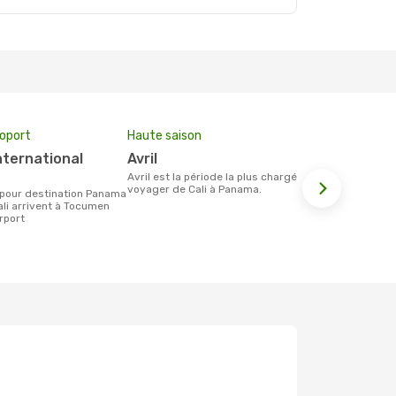
roport
Haute saison
Compagnie
avril
Copa Air
avril est la période la plus chargée pour
Les compagnie(s) aérienne(s)
voyager de Cali à Panama.
effectuant d
et Panama
ali arrivent à Tocumen
irport