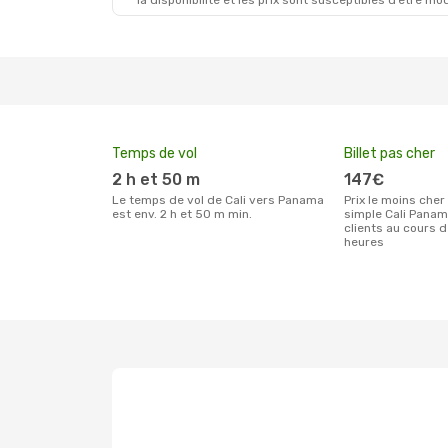
la disponibilité et les prix sont susceptibles d’être mod
Temps de vol
Billet pas cher
2 h et 50 m
147€
Le temps de vol de Cali vers Panama
Prix le moins cher pour un billet aller
est env. 2 h et 50 m min.
simple Cali Panam
clients au cours 
heures