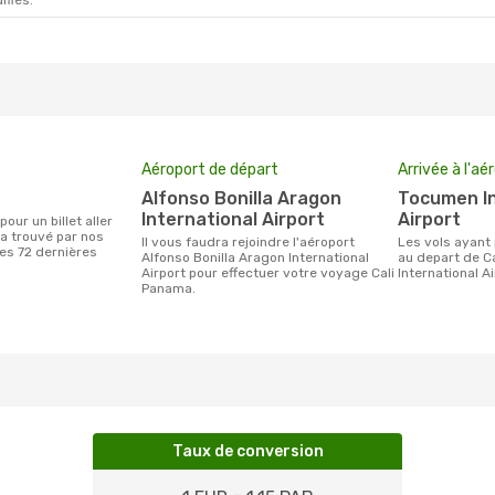
ifiés.
Aéroport de départ
Arrivée à l'aé
Alfonso Bonilla Aragon
Tocumen International
International Airport
Airport
a trouvé par nos
Il vous faudra rejoindre l'aéroport
Les vols ayant pour destination Panama
des 72 dernières
Alfonso Bonilla Aragon International
au depart de C
Airport pour effectuer votre voyage Cali
International A
Panama.
Taux de conversion