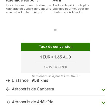
Adelaide Airport
avril
Selon les dernières données,
Les vols ayant pour destination
avril est la période la plus
octo
Adélaïde au depart de Canberra
chargée pour voyager de
usit
arrivent à Adelaide Airport
Canberra à Adélaïde.
rése
dest
dép
Taux de conversion
1 EUR = 1.65 AUD
1 AUD = 0.61 EUR
Dernière mise à jour le Lun. 10/08
Distance :
958 kms
Aéroports de Canberra
Aéroports de Adélaïde