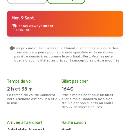
Jeu. 24 Sept.
Mer. 9 Sept.
- Dim. 27 Sept.
Virgin Australia
Qantas Airways
Direct
Direct
CBR
CBR
- ADL
- ADL
Virgin Australia
Direct
ADL
- CBR
Les prix indiqués ci-dessous étaient disponibles au cours des
Mer. 9 Sept.
- Jeu. 17 Sept.
trois derniers jours pour la période spécifiée et ils ne doivent
pas être considérés comme le prix final offert. Veuillez noter
Qantas Airways
Direct
que la disponibilité et les prix sont susceptibles d’être modifiés.
CBR
- ADL
Virgin Australia
Direct
ADL
- CBR
Temps de vol
Billet pas cher
Com
2 h et 35 m
164€
V
Le temps de vol de Canberra
Prix le moins cher pour un billet
Les compagnie(s) aérienne(s)
vers Adélaïde est env. 2 h et 35
aller simple Canberra Adélaïde
effe
m min.
trouvé par nos clients au cours
entr
des 72 dernières heures
Mei
eff
rés
Arrivée à l'aéroport
Haute saison
o