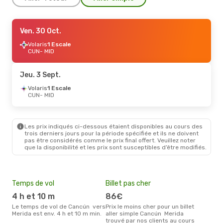
Jeu. 3 Sept.
Ven. 30 Oct.
- Ven. 11 Sept.
VivaAerobus
Volaris
1 Escale
1 Escale
CUN
CUN
- MID
- MID
VivaAerobus
1 Escale
MID
- CUN
Jeu. 3 Sept.
Ven. 18 Sept.
Volaris
1 Escale
- Sam. 26 Sept.
CUN
- MID
Volaris
1 Escale
CUN
- MID
Volaris
1 Escale
MID
- CUN
Les prix indiqués ci-dessous étaient disponibles au cours des
trois derniers jours pour la période spécifiée et ils ne doivent
pas être considérés comme le prix final offert. Veuillez noter
que la disponibilité et les prix sont susceptibles d’être modifiés.
Temps de vol
Billet pas cher
Hau
4 h et 10 m
86€
av
Le temps de vol de Cancún vers
Prix le moins cher pour un billet
avril est la période la plus
Merida est env. 4 h et 10 m min.
aller simple Cancún Merida
cha
trouvé par nos clients au cours
Can