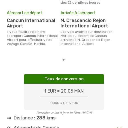
des 72 dernières heures
Mei
eff
Aéroport de départ
Arrivée à l'aéroport
rés
Cancun International
M. Crescencio Rejon
n
Airport
International Airport
Selon les dernières données,
Il vous faudra rejoindre
Les vols ayant pour destination
nov
l'aéroport Cancun International
Merida au depart de Cancún
usit
Airport pour effectuer votre
arrivent à M. Crescencio Rejon
rése
voyage Cancún Merida.
International Airport
dest
dép
Taux de conversion
1 EUR = 20.05 MXN
1 MXN = 0.05 EUR
Dernière mise à jour le Dim. 09/08
Distance :
288 kms
Aéroports de Cancún