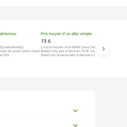
ériennes
Prix moyen d´un aller simple
Meilleur m
votre rése
73 €
juillet
Le prix moyen d'un billet Caye Caulker
 vols en avion entre Caye
Belize City est d´environ 73 €, ce prix
Selon les dernières données, avril est le
e City
étant sur la base des 6 derniers mois.
moment le pl
réservervati
Belize City 