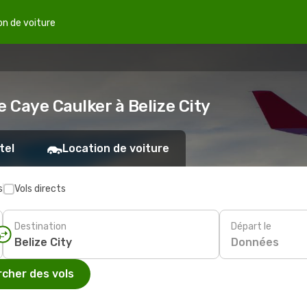
on de voiture
e Caye Caulker à Belize City
tel
Location de voiture
s
Vols directs
Destination
Départ le
Données
cher des vols