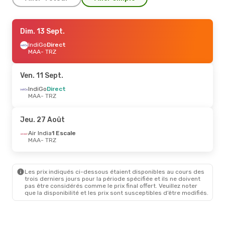
Jeu. 10 Sept.
Dim. 13 Sept.
- Dim. 13 Sept.
IndiGo
IndiGo
Direct
Direct
MAA
MAA
- TRZ
- TRZ
IndiGo
Direct
TRZ
- MAA
Ven. 11 Sept.
Sam. 12 Sept.
IndiGo
Direct
- Dim. 13 Sept.
MAA
- TRZ
IndiGo
Direct
MAA
- TRZ
IndiGo
Direct
Jeu. 27 Août
TRZ
- MAA
Air India
1 Escale
MAA
- TRZ
Jeu. 20 Août
- Ven. 21 Août
IndiGo
Direct
MAA
- TRZ
Les prix indiqués ci-dessous étaient disponibles au cours des
IndiGo
Direct
trois derniers jours pour la période spécifiée et ils ne doivent
TRZ
- MAA
pas être considérés comme le prix final offert. Veuillez noter
que la disponibilité et les prix sont susceptibles d’être modifiés.