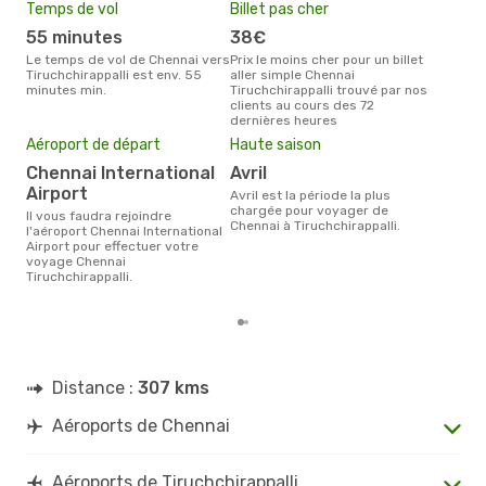
Temps de vol
Billet pas cher
Com
55 minutes
38€
In
Le temps de vol de Chennai vers
Prix le moins cher pour un billet
Les compagnie(s) aérienne(s)
Tiruchchirappalli est env. 55
aller simple Chennai
effe
minutes min.
Tiruchchirappalli trouvé par nos
entr
clients au cours des 72
Tiru
dernières heures
Mei
eff
Aéroport de départ
Haute saison
rés
Chennai International
avril
ju
Airport
avril est la période la plus
Selon les dernières données,
chargée pour voyager de
Il vous faudra rejoindre
juil
Chennai à Tiruchchirappalli.
l'aéroport Chennai International
usit
Airport pour effectuer votre
rése
voyage Chennai
dest
Tiruchchirappalli.
et a
Distance :
307 kms
Aéroports de Chennai
Aéroports de Tiruchchirappalli