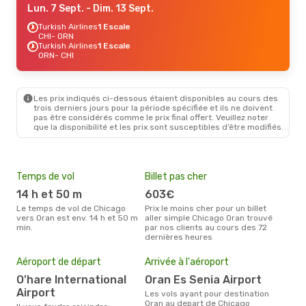
Lun. 7 Sept.
- Dim. 13 Sept.
Turkish Airlines
1 Escale
CHI
- ORN
Turkish Airlines
1 Escale
ORN
- CHI
Les prix indiqués ci-dessous étaient disponibles au cours des
trois derniers jours pour la période spécifiée et ils ne doivent
pas être considérés comme le prix final offert. Veuillez noter
que la disponibilité et les prix sont susceptibles d’être modifiés.
Temps de vol
Billet pas cher
Hau
14 h et 50 m
603€
av
Le temps de vol de Chicago
Prix le moins cher pour un billet
avril est la période la plus
vers Oran est env. 14 h et 50 m
aller simple Chicago Oran trouvé
cha
min.
par nos clients au cours des 72
Chic
dernières heures
Mei
eff
Aéroport de départ
Arrivée à l'aéroport
rés
O'hare International
Oran Es Senia Airport
fé
Airport
Les vols ayant pour destination
Selon les dernières données,
Oran au depart de Chicago