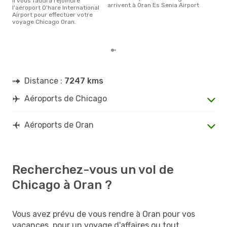
Il vous faudra rejoindre
févr
arrivent à Oran Es Senia Airport
l'aéroport O'hare International
usit
Airport pour effectuer votre
rése
voyage Chicago Oran.
dest
de 
Distance :
7247 kms
Aéroports de Chicago
Aéroports de Oran
Recherchez-vous un vol de
Chicago à Oran ?
Vous avez prévu de vous rendre à Oran pour vos
vacances, pour un voyage d'affaires ou tout