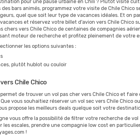
tination pour une pause urbaine en Chili ? Plutôt visite cultu
 des bars animés, programmez votre visite de Chile Chico sel
oyageurs, quel que soit leur type de vacances idéales. Et on p
acances et réservez votre billet d'avion vers Chile Chico s
as chers vers Chile Chico de centaines de compagnies aérienn
ssant moteur de recherche et profitez pleinement de votre e
lectionner les options suivantes :
ns
ces, plutôt hublot ou couloir
 vers Chile Chico
ermet de trouver un vol pas cher vers Chile Chico et faire
. Que vous souhaitiez réserver un vol sec vers Chile Chico ou
 propose les meilleurs deals quelque soit votre destinati
ne vous offre la possibilité de filtrer votre recherche de vol 
er les escales, prendre une compagnie low cost en particulier
oyages.com !