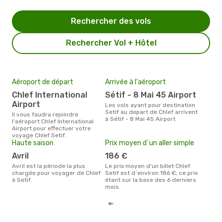
Rechercher des vols
Rechercher Vol + Hôtel
Aéroport de départ
Arrivée à l'aéroport
Mei
eff
Chlef International
Sétif - 8 Mai 45 Airport
rés
Airport
Les vols ayant pour destination
n
Setif au depart de Chlef arrivent
Il vous faudra rejoindre
à Sétif - 8 Mai 45 Airport
l'aéroport Chlef International
Selon les dernières données,
Airport pour effectuer votre
nov
voyage Chlef Setif.
usit
Haute saison
Prix moyen d´un aller simple
rése
dest
avril
186 €
dépa
avril est la période la plus
Le prix moyen d'un billet Chlef
chargée pour voyager de Chlef
Setif est d´environ 186 €, ce prix
à Setif.
étant sur la base des 6 derniers
mois.