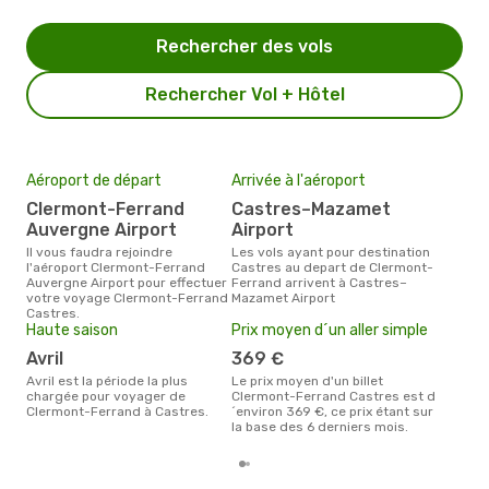
Rechercher des vols
Rechercher Vol + Hôtel
Aéroport de départ
Arrivée à l'aéroport
Mei
eff
Clermont-Ferrand
Castres–Mazamet
rés
Auvergne Airport
Airport
ju
Il vous faudra rejoindre
Les vols ayant pour destination
l'aéroport Clermont-Ferrand
Castres au depart de Clermont-
Selon les dernières données,
Auvergne Airport pour effectuer
Ferrand arrivent à Castres–
avri
votre voyage Clermont-Ferrand
Mazamet Airport
pour
Castres.
d´un
Haute saison
Prix moyen d´un aller simple
Cast
Cle
avril
369 €
avril est la période la plus
Le prix moyen d'un billet
chargée pour voyager de
Clermont-Ferrand Castres est d
Clermont-Ferrand à Castres.
´environ 369 €, ce prix étant sur
la base des 6 derniers mois.