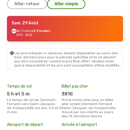
Aller-retour
Aller simple
Sam. 29 Août
Sam. 29 Août
- Dim. 30 Août
Air France
Air France
2 Escales
2 Escales
CFE
CFE
- SCQ
- SCQ
Klm Royal Dutch Airlines
2 Escales
SCQ
- CFE
Les prix indiqués ci-dessous étaient disponibles au cours des
trois derniers jours pour la période spécifiée et ils ne doivent
pas être considérés comme le prix final offert. Veuillez noter
que la disponibilité et les prix sont susceptibles d’être modifiés.
Temps de vol
Billet pas cher
Hau
5 h et 5 m
381€
av
Le temps de vol de Clermont-
Prix le moins cher pour un billet
avril est la période la plus
Ferrand vers Saint-Jacques-
aller simple Clermont-Ferrand
cha
de-Compostelle est env. 5 h et 5
Saint-Jacques-de-Compostelle
Cle
m min.
trouvé par nos clients au cours
Jac
des 72 dernières heures
Mei
Aéroport de départ
Arrivée à l'aéroport
eff