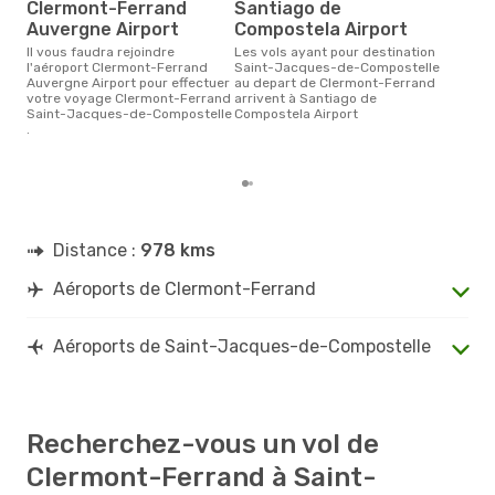
rés
Clermont-Ferrand
Santiago de
Auvergne Airport
Compostela Airport
ma
Il vous faudra rejoindre
Les vols ayant pour destination
Selon les dernières données,
l'aéroport Clermont-Ferrand
Saint-Jacques-de-Compostelle
janv
Auvergne Airport pour effectuer
au depart de Clermont-Ferrand
usit
votre voyage Clermont-Ferrand
arrivent à Santiago de
rése
Saint-Jacques-de-Compostelle
Compostela Airport
des
.
de-
Cle
Distance :
978 kms
Aéroports de Clermont-Ferrand
Aéroports de Saint-Jacques-de-Compostelle
Recherchez-vous un vol de
Clermont-Ferrand à Saint-