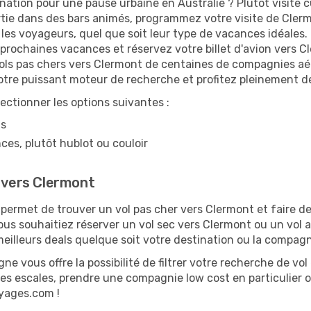
nation pour une pause urbaine en Australie ? Plutôt visite cu
rtie dans des bars animés, programmez votre visite de Clerm
us les voyageurs, quel que soit leur type de vacances idéales
prochaines vacances et réservez votre billet d'avion vers 
vols pas chers vers Clermont de centaines de compagnies aér
notre puissant moteur de recherche et profitez pleinement d
lectionner les options suivantes :
ns
ces, plutôt hublot ou couloir
e vers Clermont
ermet de trouver un vol pas cher vers Clermont et faire des
vous souhaitiez réserver un vol sec vers Clermont ou un vol 
illeurs deals quelque soit votre destination ou la compagn
ne vous offre la possibilité de filtrer votre recherche de vol 
les escales, prendre une compagnie low cost en particulier o
oyages.com !