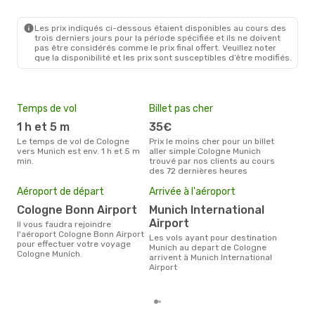
CGN
- MUC
Lufthansa
Direct
MUC
- CGN
Les prix indiqués ci-dessous étaient disponibles au cours des
trois derniers jours pour la période spécifiée et ils ne doivent
pas être considérés comme le prix final offert. Veuillez noter
que la disponibilité et les prix sont susceptibles d’être modifiés.
Temps de vol
Billet pas cher
Hau
1 h et 5 m
35€
av
Le temps de vol de Cologne
Prix le moins cher pour un billet
avril est la période la plus
vers Munich est env. 1 h et 5 m
aller simple Cologne Munich
cha
min.
trouvé par nos clients au cours
Col
des 72 dernières heures
Pri
12
Aéroport de départ
Arrivée à l'aéroport
Le prix moyen d'un billet
Cologne Bonn Airport
Munich International
Col
Airport
124 
Il vous faudra rejoindre
des 
l'aéroport Cologne Bonn Airport
Les vols ayant pour destination
pour effectuer votre voyage
Munich au depart de Cologne
Cologne Munich.
arrivent à Munich International
Airport