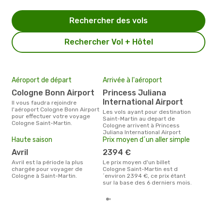
Rechercher des vols
Rechercher Vol + Hôtel
Aéroport de départ
Arrivée à l'aéroport
Mei
eff
Cologne Bonn Airport
Princess Juliana
rés
International Airport
Il vous faudra rejoindre
ju
l'aéroport Cologne Bonn Airport
Les vols ayant pour destination
pour effectuer votre voyage
Saint-Martin au depart de
Selon les dernières données,
Cologne Saint-Martin.
Cologne arrivent à Princess
mars
Juliana International Airport
pour
Haute saison
Prix moyen d´un aller simple
d´un
Mart
avril
2394 €
avril est la période la plus
Le prix moyen d'un billet
chargée pour voyager de
Cologne Saint-Martin est d
Cologne à Saint-Martin.
´environ 2394 €, ce prix étant
sur la base des 6 derniers mois.