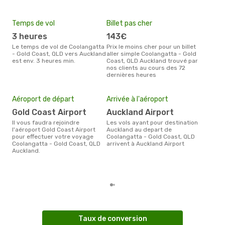
Temps de vol
Billet pas cher
Hau
3 heures
143€
av
Le temps de vol de Coolangatta
Prix le moins cher pour un billet
avril est la période la plus
- Gold Coast, QLD vers Auckland
aller simple Coolangatta - Gold
cha
est env. 3 heures min.
Coast, QLD Auckland trouvé par
Cool
nos clients au cours des 72
Auc
dernières heures
Pri
2
Aéroport de départ
Arrivée à l'aéroport
Le prix moyen d'un billet
Gold Coast Airport
Auckland Airport
Coo
Auck
Il vous faudra rejoindre
Les vols ayant pour destination
ce p
l'aéroport Gold Coast Airport
Auckland au depart de
dern
pour effectuer votre voyage
Coolangatta - Gold Coast, QLD
Coolangatta - Gold Coast, QLD
arrivent à Auckland Airport
Auckland.
Taux de conversion