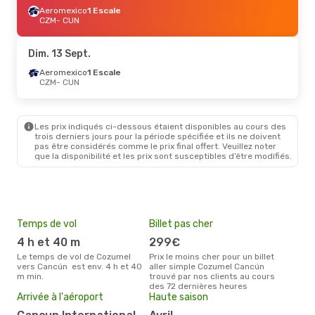
Aeromexico
1 Escale
CZM
- CUN
Dim. 13 Sept.
Aeromexico
1 Escale
CZM
- CUN
Les prix indiqués ci-dessous étaient disponibles au cours des
trois derniers jours pour la période spécifiée et ils ne doivent
pas être considérés comme le prix final offert. Veuillez noter
que la disponibilité et les prix sont susceptibles d’être modifiés.
Temps de vol
Billet pas cher
Pri
4 h et 40 m
299€
2
Le temps de vol de Cozumel
Prix le moins cher pour un billet
Le prix moyen d'un billet
vers Cancún est env. 4 h et 40
aller simple Cozumel Cancún
Coz
m min.
trouvé par nos clients au cours
275 
des 72 dernières heures
des 
Arrivée à l'aéroport
Haute saison