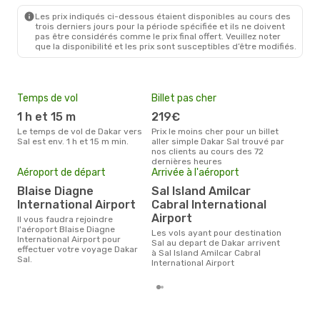
SID
- DKR
Les prix indiqués ci-dessous étaient disponibles au cours des
trois derniers jours pour la période spécifiée et ils ne doivent
pas être considérés comme le prix final offert. Veuillez noter
que la disponibilité et les prix sont susceptibles d’être modifiés.
Temps de vol
Billet pas cher
Hau
1 h et 15 m
219€
av
Le temps de vol de Dakar vers
Prix le moins cher pour un billet
avril est la période la plus
Sal est env. 1 h et 15 m min.
aller simple Dakar Sal trouvé par
cha
nos clients au cours des 72
à Sa
dernières heures
Pri
Aéroport de départ
Arrivée à l'aéroport
7
Blaise Diagne
Sal Island Amilcar
Le prix moyen d'un billet Dakar
International Airport
Cabral International
Sal 
Airport
étan
Il vous faudra rejoindre
moi
l'aéroport Blaise Diagne
Les vols ayant pour destination
International Airport pour
Sal au depart de Dakar arrivent
effectuer votre voyage Dakar
à Sal Island Amilcar Cabral
Sal.
International Airport