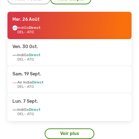
Ven. 18 Sept.
Mer. 26 Août
- Dim. 20 Sept.
IndiGo
IndiGo
Direct
Direct
DEL
DEL
- ATQ
- ATQ
IndiGo
Direct
ATQ
- DEL
Ven. 30 Oct.
Jeu. 20 Août
IndiGo
Direct
- Jeu. 27 Août
DEL
- ATQ
IndiGo
Direct
DEL
- ATQ
IndiGo
Direct
Sam. 19 Sept.
ATQ
- DEL
Air India
Direct
DEL
- ATQ
Lun. 7 Sept.
IndiGo
Direct
DEL
- ATQ
Voir plus