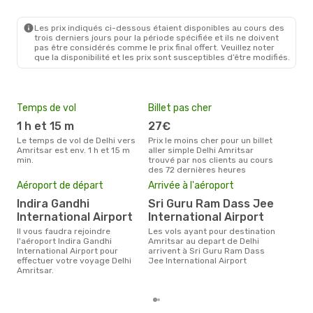
Les prix indiqués ci-dessous étaient disponibles au cours des
trois derniers jours pour la période spécifiée et ils ne doivent
pas être considérés comme le prix final offert. Veuillez noter
que la disponibilité et les prix sont susceptibles d’être modifiés.
Temps de vol
Billet pas cher
Hau
1 h et 15 m
27€
av
Le temps de vol de Delhi vers
Prix le moins cher pour un billet
avril est la période la plus
Amritsar est env. 1 h et 15 m
aller simple Delhi Amritsar
cha
min.
trouvé par nos clients au cours
Amri
des 72 dernières heures
Pri
Aéroport de départ
Arrivée à l'aéroport
50
Indira Gandhi
Sri Guru Ram Dass Jee
Le prix moyen d'un billet Delhi
Amri
International Airport
International Airport
prix
Il vous faudra rejoindre
Les vols ayant pour destination
dern
l'aéroport Indira Gandhi
Amritsar au depart de Delhi
International Airport pour
arrivent à Sri Guru Ram Dass
effectuer votre voyage Delhi
Jee International Airport
Amritsar.