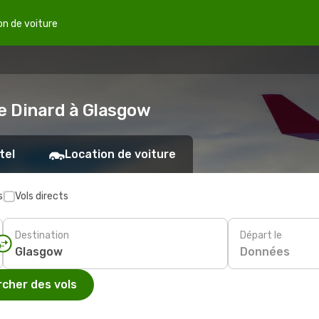
on de voiture
de Dinard à Glasgow
tel
Location de voiture
s
Vols directs
Destination
Départ le
Données
cher des vols