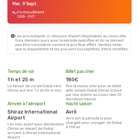
Mer. 9 Sept.
Flydubai
Direct
DXB
- SYZ
Les prix indiqués ci-dessous étaient disponibles au cours des
trois derniers jours pour la période spécifiée et ils ne doivent
pas être considérés comme le prix final offert. Veuillez noter
que la disponibilité et les prix sont susceptibles d’être modifiés.
Temps de vol
Billet pas cher
Pri
1 h et 25 m
180€
3
Le temps de vol de Dubaï vers
Prix le moins cher pour un billet
Le prix moyen d'un billet Dubaï
Chiraz est env. 1 h et 25 m min.
aller simple Dubaï Chiraz trouvé
Chir
par nos clients au cours des 72
prix
dernières heures
dern
Arrivée à l'aéroport
Haute saison
Shiraz International
avril
Airport
avril est la période la plus
chargée pour voyager de Dubaï
Les vols ayant pour destination
à Chiraz.
Chiraz au depart de Dubaï
arrivent à Shiraz International
Airport