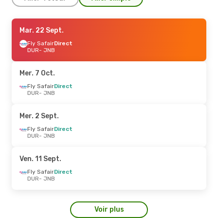
Mer. 23 Sept.
Mar. 22 Sept.
- Dim. 27 Sept.
Fly Safair
Fly Safair
Direct
Direct
DUR
DUR
- JNB
- JNB
Fly Safair
Direct
JNB
- DUR
Mer. 7 Oct.
Fly Safair
Direct
DUR
- JNB
Mer. 2 Sept.
Fly Safair
Direct
DUR
- JNB
Ven. 11 Sept.
Fly Safair
Direct
DUR
- JNB
Voir plus