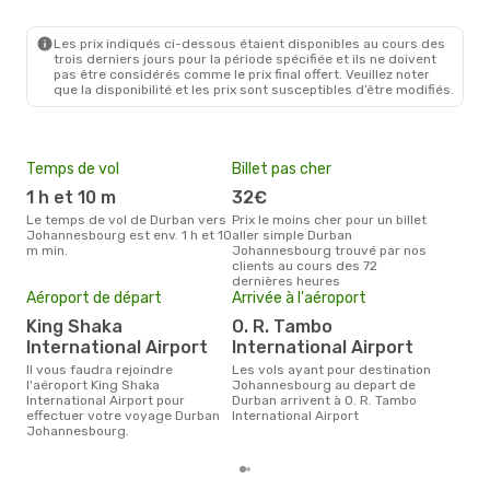
Les prix indiqués ci-dessous étaient disponibles au cours des
trois derniers jours pour la période spécifiée et ils ne doivent
pas être considérés comme le prix final offert. Veuillez noter
que la disponibilité et les prix sont susceptibles d’être modifiés.
Temps de vol
Billet pas cher
Hau
1 h et 10 m
32€
av
Le temps de vol de Durban vers
Prix le moins cher pour un billet
avril est la période la plus
Johannesbourg est env. 1 h et 10
aller simple Durban
cha
m min.
Johannesbourg trouvé par nos
Dur
clients au cours des 72
Pri
dernières heures
45
Aéroport de départ
Arrivée à l'aéroport
Le prix moyen d'un billet Durban
King Shaka
O. R. Tambo
Joh
International Airport
International Airport
45 €
des 
Il vous faudra rejoindre
Les vols ayant pour destination
l'aéroport King Shaka
Johannesbourg au depart de
International Airport pour
Durban arrivent à O. R. Tambo
effectuer votre voyage Durban
International Airport
Johannesbourg.