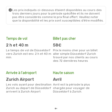
DUS
- ZRH
Eurowings
Direct
ZRH
- DUS
Les prix indiqués ci-dessous étaient disponibles au cours des
trois derniers jours pour la période spécifiée et ils ne doivent
pas être considérés comme le prix final offert. Veuillez noter
que la disponibilité et les prix sont susceptibles d’être modifiés.
Temps de vol
Billet pas cher
Com
2 h et 40 m
58€
Swiss International Air
Li
Le temps de vol de Düsseldorf
Prix le moins cher pour un billet
vers Zurich est env. 2 h et 40 m
aller simple Düsseldorf Zurich
Les compagnie(s) aérienne(s)
min.
trouvé par nos clients au cours
effe
des 72 dernières heures
entr
Mei
eff
Arrivée à l'aéroport
Haute saison
rés
Zurich Airport
avril
ju
Les vols ayant pour destination
avril est la période la plus
Selon les dernières données,
Zurich au depart de Düsseldorf
chargée pour voyager de
avri
arrivent à Zurich Airport
Düsseldorf à Zurich.
pour
d´un
et a