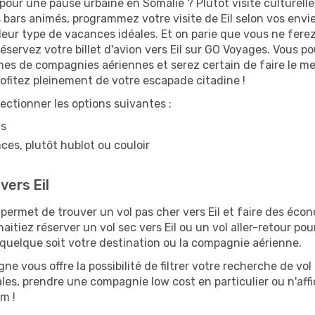
n pour une pause urbaine en Somalie ? Plutôt visite culturelle
bars animés, programmez votre visite de Eil selon vos envies.
t leur type de vacances idéales. Et on parie que vous ne fere
ervez votre billet d'avion vers Eil sur GO Voyages. Vous po
ines de compagnies aériennes et serez certain de faire le me
ofitez pleinement de votre escapade citadine !
lectionner les options suivantes :
ns
ces, plutôt hublot ou couloir
vers Eil
rmet de trouver un vol pas cher vers Eil et faire des écono
haitiez réserver un vol sec vers Eil ou un vol aller-retour p
 quelque soit votre destination ou la compagnie aérienne.
ne vous offre la possibilité de filtrer votre recherche de vol 
scales, prendre une compagnie low cost en particulier ou n'af
m !