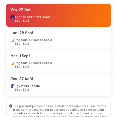
Jeu. 27 Août
Ven. 23 Oct.
- Jeu. 27 Août
Turkish Airlines
Aegean Airlines
1 Escale
1 Escale
EBL
EBL
- BCN
- BCN
Pegasus Airlines
1 Escale
BCN
- EBL
Lun. 28 Sept.
Pegasus Airlines
1 Escale
EBL
- BCN
Mar. 1 Sept.
Pegasus Airlines
1 Escale
EBL
- BCN
Jeu. 27 Août
Egyptair
1 Escale
EBL
- BCN
Les prix indiqués ci-dessous étaient disponibles au cours des
trois derniers jours pour la période spécifiée et ils ne doivent
pas être considérés comme le prix final offert. Veuillez noter
que la disponibilité et les prix sont susceptibles d’être modifiés.