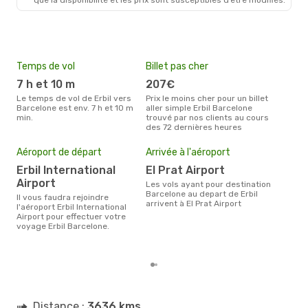
Temps de vol
Billet pas cher
Hau
7 h et 10 m
207€
ju
Le temps de vol de Erbil vers
Prix le moins cher pour un billet
juillet est la période la plus
Barcelone est env. 7 h et 10 m
aller simple Erbil Barcelone
char
min.
trouvé par nos clients au cours
Bar
des 72 dernières heures
Mei
eff
Aéroport de départ
Arrivée à l'aéroport
rés
Erbil International
El Prat Airport
n
Airport
Les vols ayant pour destination
Selon les dernières données,
Barcelone au depart de Erbil
Il vous faudra rejoindre
déc
arrivent à El Prat Airport
l'aéroport Erbil International
usit
Airport pour effectuer votre
rése
voyage Erbil Barcelone.
dest
dépa
Distance :
3636 kms