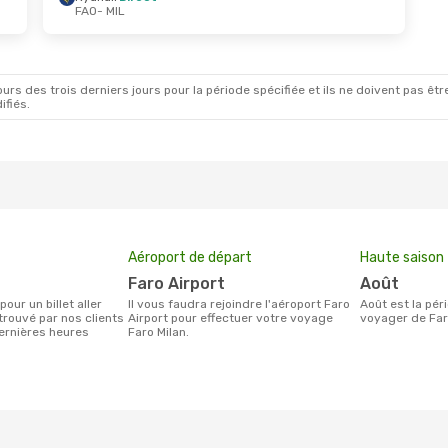
FAO
- MIL
rs des trois derniers jours pour la période spécifiée et ils ne doivent pas être
ifiés.
Aéroport de départ
Haute saison
Faro Airport
août
Il vous faudra rejoindre l'aéroport Faro
août est la période la plus chargée pour
trouvé par nos clients
Airport pour effectuer votre voyage
voyager de Faro
ernières heures
Faro Milan.