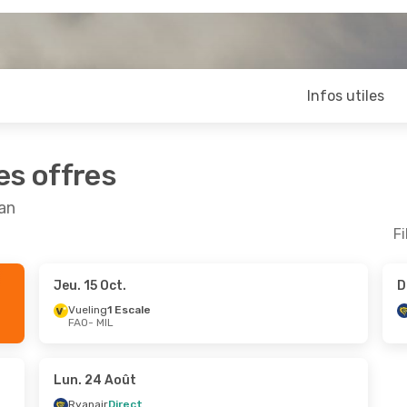
Infos utiles
es offres
lan
Fi
Jeu. 15 Oct.
D
ept.
- Dim. 20 Sept.
Jeu. 10 Sept.
- Dim. 1
Vueling
1 Escale
FAO
- MIL
Direct
Ryanair
Direct
L
FAO
- MIL
Direct
Ryanair
Direct
O
MIL
- FAO
Lun. 24 Août
Ryanair
Direct