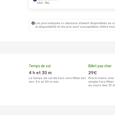
FAO
- MIL
Les prix indiqués ci-dessous étaient disponibles au cou
la disponibilité et les prix sont susceptibles d’être mod
Temps de vol
Billet pas cher
4 h et 30 m
29€
Le temps de vol de Faro vers Milan est
Prix le moins cher pour un billet aller
env. 4 h et 30 m min.
simple Faro Milan 
au cours des 72 d