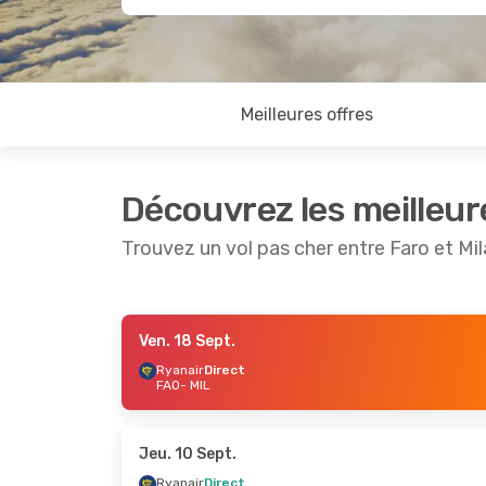
Meilleures offres
Découvrez les meilleur
Trouvez un vol pas cher entre Faro et Mi
Ven. 18 Sept.
Sam. 10 Oct.
- Sam. 17 Oct.
Jeu. 17 S
Ryanair
Direct
FAO
- MIL
Ryanair
Direct
Ryanair
FAO
- MIL
FAO
- MI
Ryanair
Direct
Ryanair
MIL
- FAO
MIL
- FA
Jeu. 10 Sept.
Ryanair
Direct