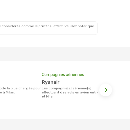
 considérés comme le prix final offert. Veuillez noter que
Compagnies aériennes
Prix moyen 
Ryanair
128 €
Les compagnie(s) aérienne(s)
Le prix moyen d'un billet Faro Milan est
 à Milan.
effectuant des vols en avion entre Faro
d´environ 128
et Milan
base des 6 d