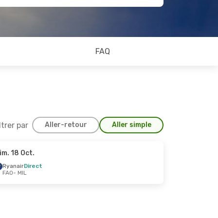
FAQ
ltrer par
Aller-retour
Aller simple
im. 18 Oct.
3 Sept.
Ryanair
Direct
FAO
- MIL