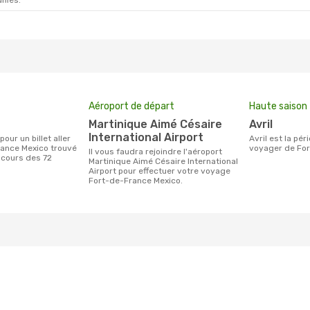
ifiés.
Aéroport de départ
Haute saison
Martinique Aimé Césaire
avril
International Airport
avril est la période la plus chargée pour
rance Mexico trouvé
voyager de For
Il vous faudra rejoindre l'aéroport
 cours des 72
Martinique Aimé Césaire International
Airport pour effectuer votre voyage
Fort-de-France Mexico.