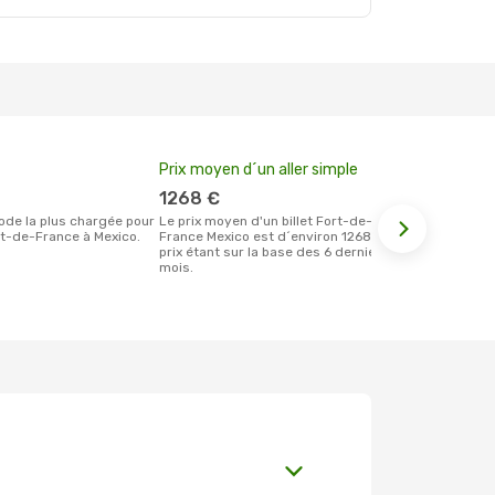
Prix moyen d´un aller simple
Meilleur m
votre rése
1268 €
mai
Le prix moyen d'un billet Fort-de-
t-de-France à Mexico.
France Mexico est d´environ 1268 €, ce
Selon les dernières données, avril est le
prix étant sur la base des 6 derniers
moment le pl
mois.
réservervati
Mexico et a