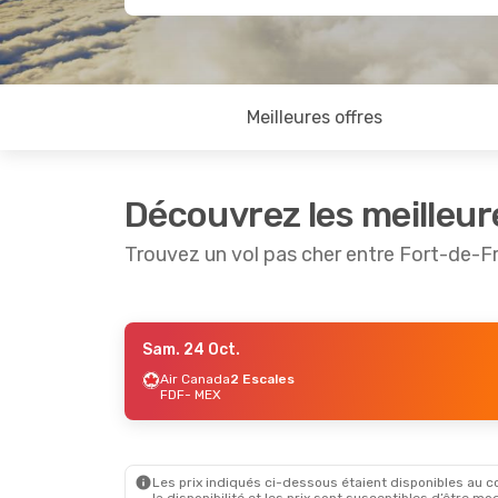
Meilleures offres
Découvrez les meilleur
Trouvez un vol pas cher entre Fort-de-F
Sam. 24 Oct.
Sam. 22 Août
- Dim. 30 Août
Air Canada
2 Escales
FDF
- MEX
Air Canada
2 Escales
FDF
- MEX
Air Canada
2 Escales
MEX
- FDF
Les prix indiqués ci-dessous étaient disponibles au cou