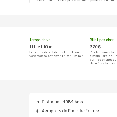
la disponibilité et les prix sont susceptibles d’être mod
Temps de vol
Billet pas cher
11 h et 10 m
370€
Le temps de vol de Fort-de-France
Prix le moins cher pour un billet aller
vers Mexico est env. 11 h et 10 m min.
simple Fort-de-F
par nos clients au
dernières heures
Distance :
4084 kms
Aéroports de Fort-de-France