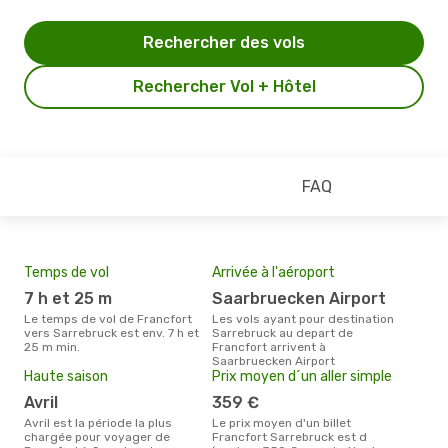
Rechercher des vols
Rechercher Vol + Hôtel
FAQ
Temps de vol
Arrivée à l'aéroport
Mei
eff
7 h et 25 m
Saarbruecken Airport
rés
Le temps de vol de Francfort
Les vols ayant pour destination
av
vers Sarrebruck est env. 7 h et
Sarrebruck au depart de
25 m min.
Francfort arrivent à
Selon les dernières données,
Saarbruecken Airport
octo
Haute saison
Prix moyen d´un aller simple
usit
rése
avril
359 €
dest
avril est la période la plus
Le prix moyen d'un billet
dép
chargée pour voyager de
Francfort Sarrebruck est d