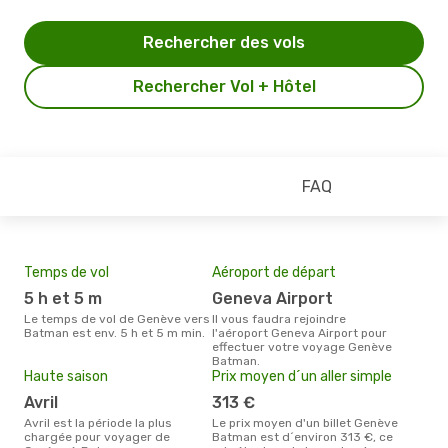
Rechercher des vols
Rechercher Vol + Hôtel
FAQ
Temps de vol
Aéroport de départ
Mei
eff
5 h et 5 m
Geneva Airport
rés
Le temps de vol de Genève vers
Il vous faudra rejoindre
j
Batman est env. 5 h et 5 m min.
l'aéroport Geneva Airport pour
effectuer votre voyage Genève
Selon les dernières données,
Batman.
janv
Haute saison
Prix moyen d´un aller simple
usit
rése
avril
313 €
des
avril est la période la plus
Le prix moyen d'un billet Genève
dép
chargée pour voyager de
Batman est d´environ 313 €, ce