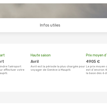
Infos utiles
art
Haute saison
Prix moyen d´
ort
avril
4905 €
avril est la période la plus chargée pour
Le prix moyen d'un billet Genève Maupiti
ur effectuer votre
voyager de Genève à Maupiti.
est d´environ 4
upiti.
la base des 6 d