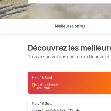
Meilleures offres
Découvrez les meilleur
Trouvez un vol pas cher entre Genève et
Mer. 16 Sept.
Ven. 11 Sept.
- Dim. 13 Sept.
Sam. 12 
Vueling
1 Escale
GVA
- MUC
Air Dolomiti
Direct
Lufthan
GVA
- MUC
GVA
- M
Lufthansa
Direct
Lufthan
MUC
- GVA
MUC
- G
Mar. 13 Oct.
Klm Royal Dutch Airlines
1 Escale