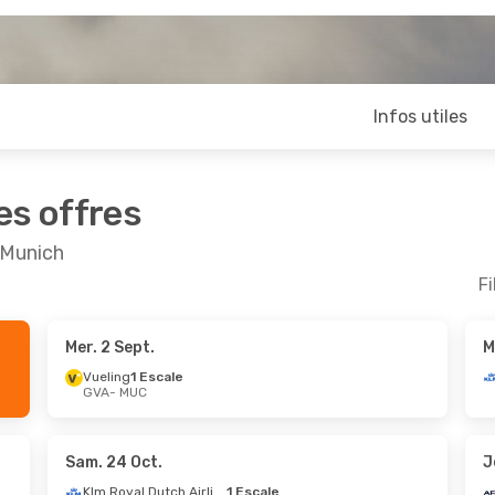
Infos utiles
es offres
 Munich
Fi
Mer. 2 Sept.
M
Sept.
- Dim. 13 Sept.
Ven. 23 Oct.
- Ven. 30
Vueling
1 Escale
GVA
- MUC
sa
Direct
Lufthansa
Direct
UC
GVA
- MUC
sa
Direct
Lufthansa
Direct
VA
MUC
- GVA
Sam. 24 Oct.
J
Klm Royal Dutch Airlines
1 Escale