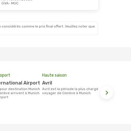
GVA
- MUC
29 Août
 considérés comme le prix final offert. Veuillez noter que
roport
Haute saison
Compagnie
ternational Airport
avril
Lufthan
avril est la période la plus chargée pour
Les compagnie(s) aérienne(s)
enève arrivent à Munich
voyager de Genève à Munich.
effectuant d
irport
Genève et M