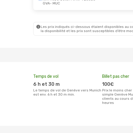
GVA
- MUC
Ven. 16 Oct.
- Dim. 18 Oct.
Ven. 25 S
Lufthansa
Direct
GVA
- MUC
GVA
- M
Lufthansa
Direct
Lufthan
MUC
- GVA
MUC
- G
Les prix indiqués ci-dessous étaient disponibles au cou
la disponibilité et les prix sont susceptibles d’être mod
Temps de vol
Billet pas cher
6 h et 30 m
100€
Le temps de vol de Genève vers Munich
Prix le moins cher pour un billet aller
est env. 6 h et 30 m min.
simple Genève Mu
clients au cours 
heures