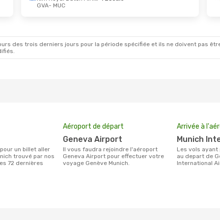
GVA
- MUC
ept.
- Dim. 27 Sept.
Ven. 28 Août
- Sam. 
Swiss International Air Lines
1 Escale
Air Dolomiti
Direct
UC
GVA
- MUC
sa
Direct
Air Dolomiti
Direct
VA
MUC
- GVA
rs des trois derniers jours pour la période spécifiée et ils ne doivent pas être
ifiés.
Aéroport de départ
Arrivée à l'aé
Geneva Airport
Munich In
Il vous faudra rejoindre l'aéroport
Les vols ayant pour destination Munich
nich trouvé par nos
Geneva Airport pour effectuer votre
au depart de G
des 72 dernières
voyage Genève Munich.
International A