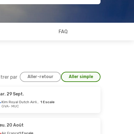
FAQ
ltrer par
Aller-retour
Aller simple
ar. 29 Sept.
 Oct.
Klm Royal Dutch Airlines
1 Escale
GVA
- MUC
eu. 20 Août
Air France
1 Escale