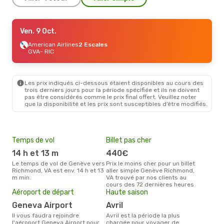
Mar. 15 Sept.
Ven. 9 Oct.
- Sam. 19 Sept.
American Airlines
American Airlines
2 Escales
2 Escales
GVA
GVA
- RIC
- RIC
British Airways
2 Escales
RIC
- GVA
Les prix indiqués ci-dessous étaient disponibles au cours des
trois derniers jours pour la période spécifiée et ils ne doivent
pas être considérés comme le prix final offert. Veuillez noter
que la disponibilité et les prix sont susceptibles d’être modifiés.
Temps de vol
Billet pas cher
Pri
14 h et 13 m
440€
15
Le temps de vol de Genève vers
Prix le moins cher pour un billet
Le prix moyen d'un billet Genève
Richmond, VA est env. 14 h et 13
aller simple Genève Richmond,
Ric
m min.
VA trouvé par nos clients au
1533
cours des 72 dernières heures
des 
Aéroport de départ
Haute saison
Geneva Airport
avril
Il vous faudra rejoindre
avril est la période la plus
l'aéroport Geneva Airport pour
chargée pour voyager de