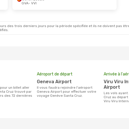
GVA
- VVI
rs des trois derniers jours pour la période spécifiée et ils ne doivent pas être
ifiés.
Aéroport de départ
Arrivée à l'aé
Geneva Airport
Viru Viru International
Airport
Il vous faudra rejoindre l'aéroport
ta Cruz trouvé par
Geneva Airport pour effectuer votre
Les vols ayant pour destination Santa
urs des 72 dernières
voyage Genève Santa Cruz.
Cruz au depart
Viru Viru Intern