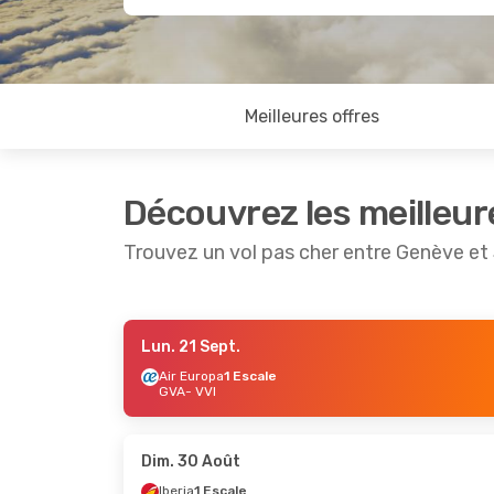
Meilleures offres
Découvrez les meilleur
Trouvez un vol pas cher entre Genève et
Lun. 21 Sept.
Mer. 7 Oct.
- Lun. 12 Oct.
Lun. 19 Oct.
Air Europa
1 Escale
GVA
- VVI
Air Europa
1 Escale
Air Europa
1 
GVA
- VVI
GVA
- VVI
Air Europa
1 Escale
Air Europa
1 
VVI
- GVA
VVI
- GVA
Dim. 30 Août
Iberia
1 Escale