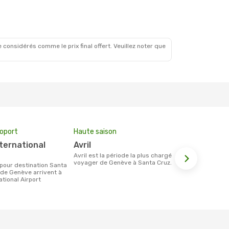
 considérés comme le prix final offert. Veuillez noter que
roport
Haute saison
Prix moyen 
avril
1332 €
avril est la période la plus chargée pour
Le prix moyen d'un billet Genève Santa
voyager de Genève à Santa Cruz.
Cruz est d´e
sur la base 
 de Genève arrivent à
ational Airport