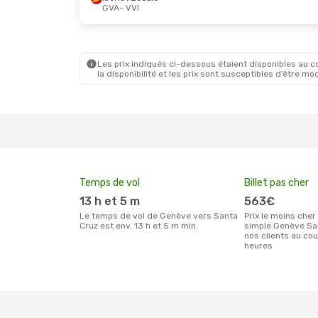
GVA
- VVI
Les prix indiqués ci-dessous étaient disponibles au cou
la disponibilité et les prix sont susceptibles d’être mod
Temps de vol
Billet pas cher
13 h et 5 m
563€
Le temps de vol de Genève vers Santa
Prix le moins cher pour un billet aller
Cruz est env. 13 h et 5 m min.
simple Genève San
nos clients au co
heures