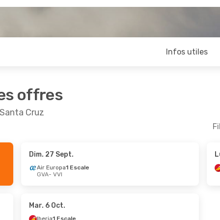
Infos utiles
es offres
 Santa Cruz
Fi
Dim. 27 Sept.
L
- Sam. 31 Oct.
Air Europa
1 Escale
GVA
- VVI
Escale
Escale
Mar. 6 Oct.
Iberia
1 Escale