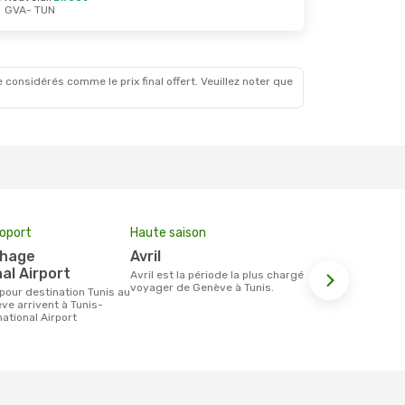
GVA
- TUN
Sept.
 considérés comme le prix final offert. Veuillez noter que
roport
Haute saison
Compagnie
avril
Tunisair
al Airport
avril est la période la plus chargée pour
Les compagnie(s) aérienne(s)
voyager de Genève à Tunis.
effectuant d
Genève et T
ve arrivent à Tunis-
ational Airport