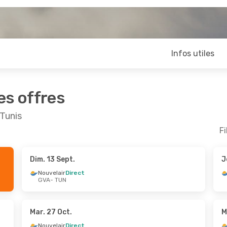
Infos utiles
es offres
 Tunis
Fi
Dim. 13 Sept.
J
pt.
- Jeu. 10 Sept.
Mar. 20 Oct.
- Jeu. 29
Nouvelair
Direct
GVA
- TUN
r
Direct
Nouvelair
Direct
N
GVA
- TUN
r
Direct
Nouvelair
Direct
A
TUN
- GVA
Mar. 27 Oct.
M
Nouvelair
Direct