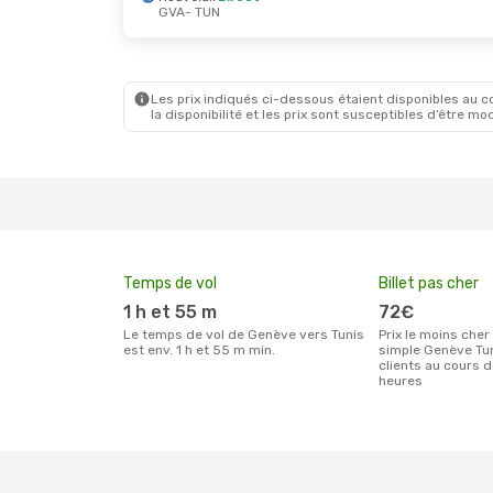
GVA
- TUN
Sam. 26 Sept.
- Sam. 3 Oct.
Mar. 13 O
Nouvelair
Direct
Nouvelai
GVA
- TUN
GVA
- TU
Nouvelair
Direct
Nouvelai
TUN
- GVA
TUN
- GV
Les prix indiqués ci-dessous étaient disponibles au cou
la disponibilité et les prix sont susceptibles d’être mod
Temps de vol
Billet pas cher
1 h et 55 m
72€
Le temps de vol de Genève vers Tunis
Prix le moins cher pour un billet aller
est env. 1 h et 55 m min.
simple Genève Tun
clients au cours 
heures