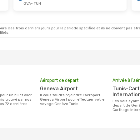
GVA
- TUN
ct.
- Sam. 17 Oct.
Dim. 23 Août
- Mar. 1 
r
Direct
Nouvelair
Direct
N
GVA
- TUN
r
Direct
Vueling
1 Escale
A
TUN
- GVA
rs des trois derniers jours pour la période spécifiée et ils ne doivent pas être
ifiés.
Aéroport de départ
Arrivée à l'aé
Geneva Airport
Tunis-Carthage
Internation
Il vous faudra rejoindre l'aéroport
is trouvé par nos
Geneva Airport pour effectuer votre
Les vols ayant pour destination Tunis au
des 72 dernières
voyage Genève Tunis.
depart de Genè
Carthage Intern