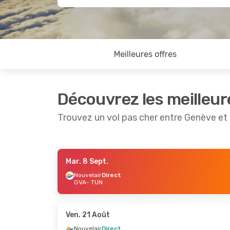
Meilleures offres
Découvrez les meilleur
Trouvez un vol pas cher entre Genève et
Mar. 8 Sept.
Dim. 13 Sept.
- Mar. 22 Sept.
Dim. 6 Se
Nouvelair
Direct
GVA
- TUN
Nouvelair
Direct
Nouvelai
GVA
- TUN
GVA
- TU
Nouvelair
Direct
Nouvelai
TUN
- GVA
TUN
- GV
Ven. 21 Août
Nouvelair
Direct