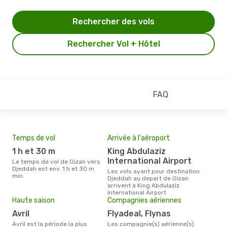
Rechercher des vols
Rechercher Vol + Hôtel
FAQ
Temps de vol
Arrivée à l'aéroport
Pri
1 h et 30 m
King Abdulaziz
73
International Airport
Le temps de vol de Gizan vers
Le prix moyen d'un billet Gizan
Djeddah est env. 1 h et 30 m
Djed
Les vols ayant pour destination
min.
prix
Djeddah au depart de Gizan
dern
arrivent à King Abdulaziz
International Airport
Haute saison
Compagnies aériennes
avril
Flyadeal, Flynas
avril est la période la plus
Les compagnie(s) aérienne(s)