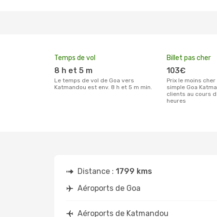
Temps de vol
Billet pas cher
8 h et 5 m
103€
Le temps de vol de Goa vers
Prix le moins cher pour un billet aller
Katmandou est env. 8 h et 5 m min.
simple Goa Katma
clients au cours 
heures
Distance :
1799 kms
Aéroports de Goa
Aéroports de Katmandou