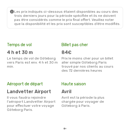
GOT
- PAR
Swiss International Air Lines
1 Escale
PAR
- GOT
Les prix indiqués ci-dessous étaient disponibles au cours des
trois derniers jours pour la période spécifiée et ils ne doivent
pas être considérés comme le prix final offert. Veuillez noter
que la disponibilité et les prix sont susceptibles d’être modifiés.
Temps de vol
Billet pas cher
Com
4 h et 30 m
84€
A
Le temps de vol de Göteborg
Prix le moins cher pour un billet
Les compagnie(s) aérienne(s)
vers Paris est env. 4 h et 30 m
aller simple Göteborg Paris
effe
min.
trouvé par nos clients au cours
entr
des 72 dernières heures
Mei
eff
Aéroport de départ
Haute saison
rés
Landvetter Airport
avril
d
Il vous faudra rejoindre
avril est la période la plus
Selon les dernières données,
l'aéroport Landvetter Airport
chargée pour voyager de
octo
pour effectuer votre voyage
Göteborg à Paris.
usit
Göteborg Paris.
rése
dest
dép