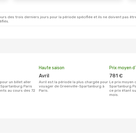
rs des trois derniers jours pour la période spécifiée et ils ne doivent pas être
ifiés.
Haute saison
Prix moyen d´
avril
781 €
avril est la période la plus chargée pour
Le prix moyen d'un billet Greenville-
-Spartanburg Paris
voyager de Greenville-Spartanburg à
Spartanburg Par
ients au cours des 72
Paris.
ce prix étant s
mois.