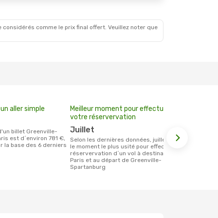
 considérés comme le prix final offert. Veuillez noter que
un aller simple
Meilleur moment pour effectuer
votre réservervation
juillet
is est d´environ 781 €,
Selon les dernières données, juillet est
ur la base des 6 derniers
le moment le plus usité pour effectuer la
réservervation d´un vol à destination de
Paris et au départ de Greenville-
Spartanburg