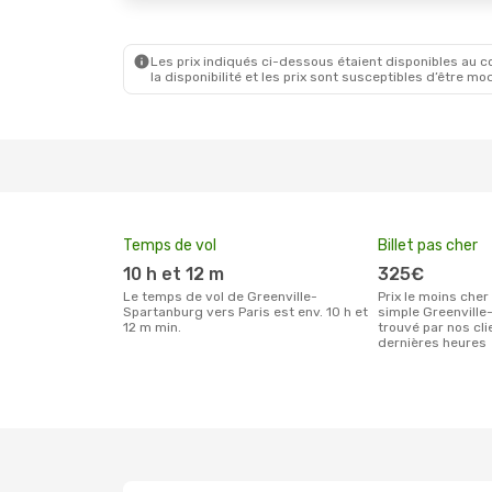
Les prix indiqués ci-dessous étaient disponibles au cou
la disponibilité et les prix sont susceptibles d’être mod
Temps de vol
Billet pas cher
10 h et 12 m
325€
Le temps de vol de Greenville-
Prix le moins cher pour un billet aller
Spartanburg vers Paris est env. 10 h et
simple Greenville
12 m min.
trouvé par nos cl
dernières heures