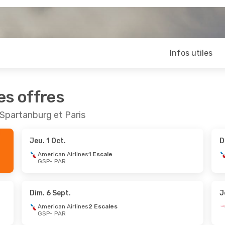
Infos utiles
es offres
-Spartanburg et Paris
Jeu. 1 Oct.
D
American Airlines
1 Escale
GSP
- PAR
Dim. 6 Sept.
J
American Airlines
2 Escales
GSP
- PAR