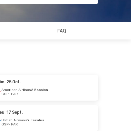
FAQ
im. 25 Oct.
American Airlines
2 Escales
GSP
- PAR
eu. 17 Sept.
British Airways
2 Escales
GSP
- PAR