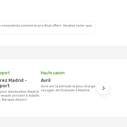
 considérés comme le prix final offert. Veuillez noter que
roport
Haute saison
Compagnie
avril
Iberia
rport
avril est la période la plus chargée pour
Les compagnie(s) aérienne(s)
voyager de Grenade à Madrid.
effectuant d
Grenade et 
renade arrivent à Adolfo
- Barajas Airport