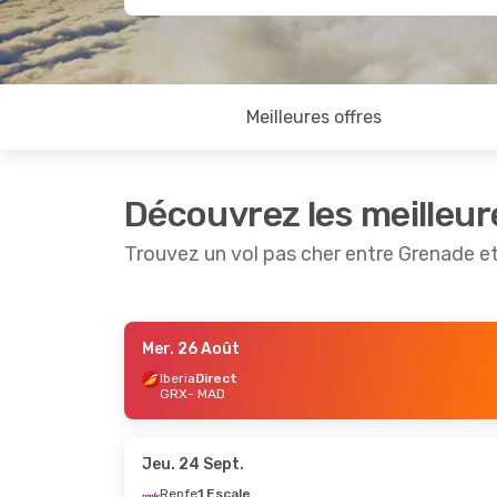
Meilleures offres
Découvrez les meilleur
Trouvez un vol pas cher entre Grenade e
Mer. 26 Août
Mer. 26 Août
- Dim. 30 Août
Mer. 2 Sep
Iberia
Direct
GRX
- MAD
Iberia
Direct
Iberia
Dir
GRX
- MAD
GRX
- MA
Iberia
Direct
Iberia
Dir
MAD
- GRX
MAD
- GR
Jeu. 24 Sept.
Renfe
1 Escale