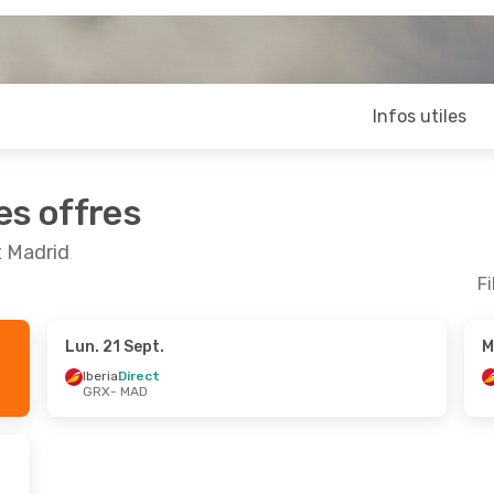
Infos utiles
es offres
t Madrid
Fi
Lun. 21 Sept.
M
t.
- Mer. 9 Sept.
Mar. 15 Sept.
- Mar. 22
Iberia
Direct
GRX
- MAD
ect
Iberia
Direct
D
GRX
- MAD
ect
Renfe
Direct
X
MAD
- GRX