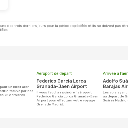
rs des trois derniers jours pour la période spécifiée et ils ne doivent pas être
ifiés.
Aéroport de départ
Arrivée à l'aé
Federico García Lorca
Adolfo Suárez Madrid -
Granada-Jaen Airport
Barajas Ai
adrid trouvé par nos
Il vous faudra rejoindre l'aéroport
Les vols ayant pour destination Madrid
des 72 dernières
Federico García Lorca Granada-Jaen
au depart de G
Airport pour effectuer votre voyage
Suárez Madrid 
Grenade Madrid.