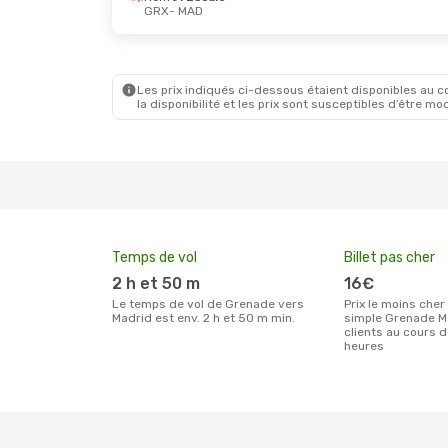
GRX
- MAD
Jeu. 8 Oct.
- Lun. 12 Oct.
Iberia
Direct
GRX
- MAD
Renfe
Direct
MAD
- GRX
Les prix indiqués ci-dessous étaient disponibles au cou
la disponibilité et les prix sont susceptibles d’être mod
Temps de vol
Billet pas cher
2 h et 50 m
16€
Le temps de vol de Grenade vers
Prix le moins cher pour un billet aller
Madrid est env. 2 h et 50 m min.
simple Grenade M
clients au cours 
heures