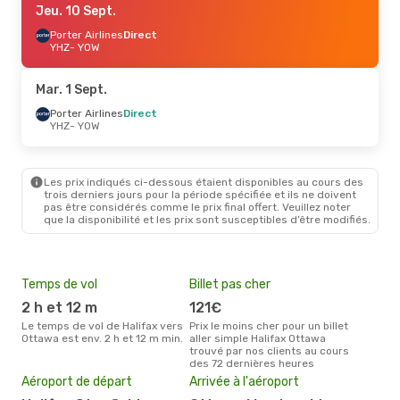
Jeu. 10 Sept.
Porter Airlines
Direct
YHZ
- YOW
Mar. 1 Sept.
Porter Airlines
Direct
YHZ
- YOW
Les prix indiqués ci-dessous étaient disponibles au cours des
trois derniers jours pour la période spécifiée et ils ne doivent
pas être considérés comme le prix final offert. Veuillez noter
que la disponibilité et les prix sont susceptibles d’être modifiés.
Temps de vol
Billet pas cher
Hau
2 h et 12 m
121€
av
Le temps de vol de Halifax vers
Prix le moins cher pour un billet
avril est la période la plus
Ottawa est env. 2 h et 12 m min.
aller simple Halifax Ottawa
cha
trouvé par nos clients au cours
à O
des 72 dernières heures
Pri
Aéroport de départ
Arrivée à l'aéroport
2