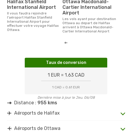
Halifax Stanfield
Ottawa Macdonald-
Le prix moyen d'un billet Halifax
Otta
International Airport
Cartier International
prix
Airport
Il vous faudra rejoindre
dern
l'aéroport Halifax Stanfield
Les vols ayant pour destination
International Airport pour
Ottawa au depart de Halifax
effectuer votre voyage Halifax
arrivent à Ottawa Macdonald-
Ottawa.
Cartier International Airport
Taux de conversion
1 EUR = 1.63 CAD
1 CAD = 0.61 EUR
Dernière mise à jour le Jeu. 06/08
Distance :
955 kms
Aéroports de Halifax
Aéroports de Ottawa