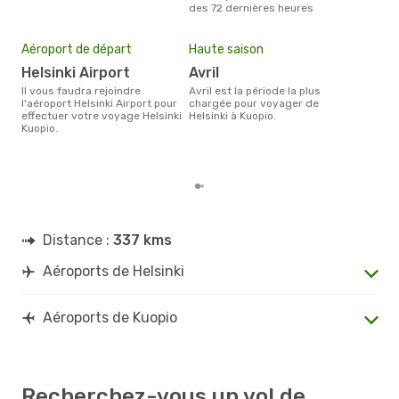
des 72 dernières heures
Mei
eff
Aéroport de départ
Haute saison
rés
Helsinki Airport
avril
ma
Il vous faudra rejoindre
avril est la période la plus
Selon les dernières données,
l'aéroport Helsinki Airport pour
chargée pour voyager de
sep
effectuer votre voyage Helsinki
Helsinki à Kuopio.
plus
Kuopio.
rése
dest
dépa
Distance :
337 kms
Aéroports de Helsinki
Aéroports de Kuopio
Recherchez-vous un vol de