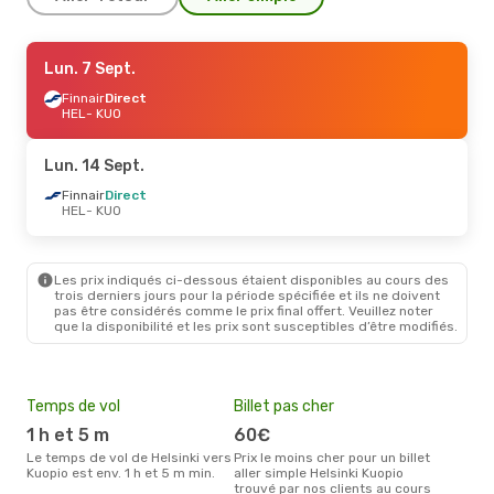
Jeu. 17 Sept.
Lun. 7 Sept.
- Dim. 20 Sept.
Finnair
Finnair
Direct
Direct
HEL
HEL
- KUO
- KUO
Finnair
Direct
KUO
- HEL
Lun. 14 Sept.
Finnair
Direct
HEL
- KUO
Les prix indiqués ci-dessous étaient disponibles au cours des
trois derniers jours pour la période spécifiée et ils ne doivent
pas être considérés comme le prix final offert. Veuillez noter
que la disponibilité et les prix sont susceptibles d’être modifiés.
Temps de vol
Billet pas cher
Com
1 h et 5 m
60€
Fi
Le temps de vol de Helsinki vers
Prix le moins cher pour un billet
Les compagnie(s) aérienne(s)
Kuopio est env. 1 h et 5 m min.
aller simple Helsinki Kuopio
effe
trouvé par nos clients au cours
entr