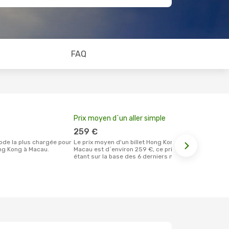
FAQ
Prix moyen d´un aller simple
Meilleur m
votre rése
259 €
août
Le prix moyen d'un billet Hong Kong
ng Kong à Macau.
Macau est d´environ 259 €, ce prix
Selon les dernières données, août est le
étant sur la base des 6 derniers mois.
moment le pl
réservervati
Macau et au